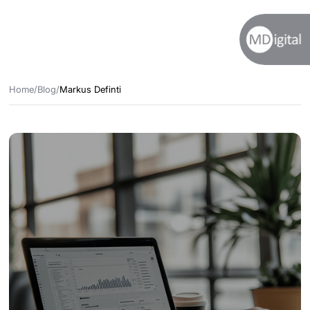
Home
/
Blog
/
Markus Definti