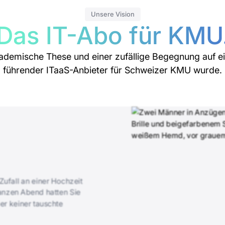
Unsere Vision
Das IT-Abo für KMU
ademische These und einer zufällige Begegnung auf ei
führender ITaaS-Anbieter für Schweizer KMU wurde.
Zufall an einer Hochzeit
anzen Abend hatten Sie
er keiner tauschte