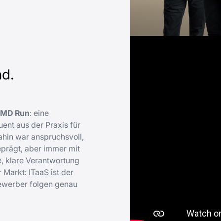
nd.
MD Run
: eine
ent aus der Praxis für
hin war anspruchsvoll,
eprägt, aber immer mit
e, klare Verantwortung
 Markt: ITaaS ist der
ewerber folgen genau