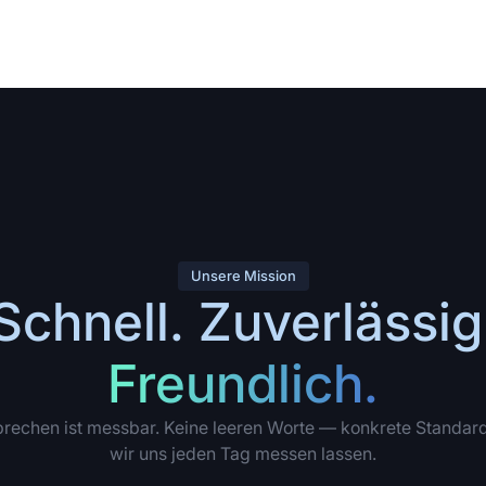
Unsere Mission
Schnell. Zuverlässig
Freundlich.
rechen ist messbar. Keine leeren Worte — konkrete Standar
wir uns jeden Tag messen lassen.