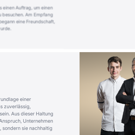
 einen Auftrag, um einen
zu besuchen. Am Empfang
 begann eine Freundschaft,
urde.
rundlage einer
 zuverlässig,
ein. Aus dieser Haltung
m Anspruch, Unternehmen
, sondern sie nachhaltig