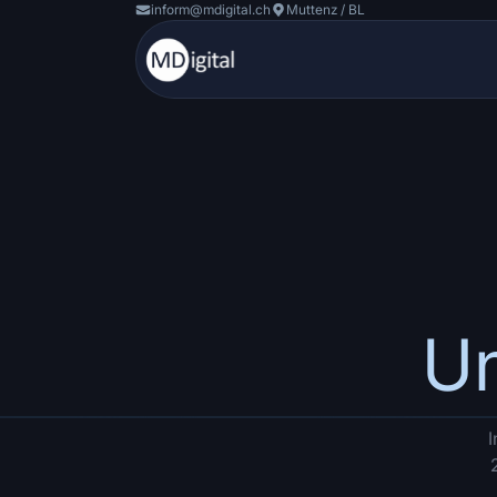
inform@mdigital.ch
Muttenz / BL
Un
I