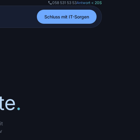
058 531 53 53
Antwort < 20S
Schluss mit IT-Sorgen
te
.
it
v