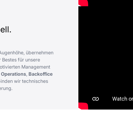
ll.
f Augenhöhe, übernehmen
 Bestes für unsere
otivierten Management
n
Operations
,
Backoffice
inden wir technisches
erung.