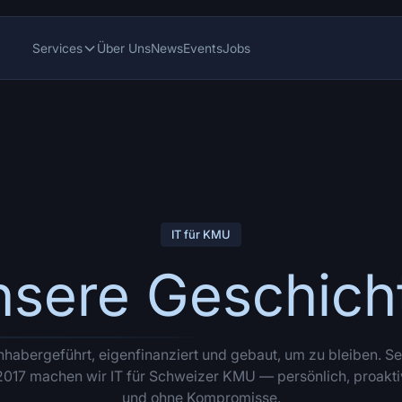
Services
Über Uns
News
Events
Jobs
IT für KMU
sere Geschich
nhabergeführt, eigenfinanziert und gebaut, um zu bleiben. Se
2017 machen wir IT für Schweizer KMU — persönlich, proakti
und ohne Kompromisse.