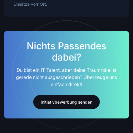
Einsätze vorr Ort.
Nichts Passendes
dabei?
Du bist ein IT-Talent, aber deine Traumrolle ist
gerade nicht ausgeschrieben? Überzeuge uns
einfach direkt!
Initiativbewerbung senden