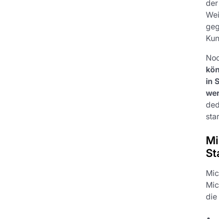
der
Wei
geg
Kun
Noc
kön
in 
wer
ded
sta
Mi
St
Mic
Mic
die