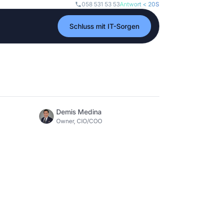
058 531 53 53
Antwort < 20S
Schluss mit IT-Sorgen
Demis Medina
Owner, CIO/COO