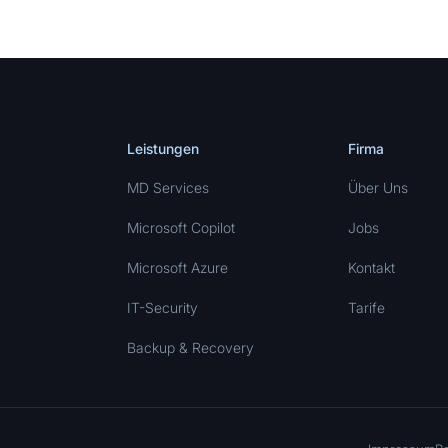
Leistungen
Firma
MD Services
Über Uns
Microsoft Copilot
Jobs
Microsoft Azure
Kontakt
IT-Security
Tarife
Backup & Recovery