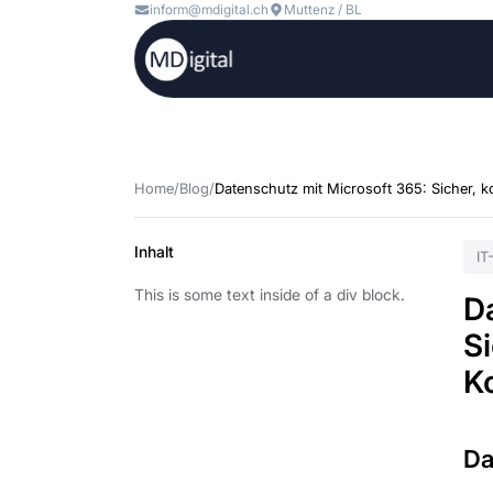
inform@mdigital.ch
Muttenz / BL
Home
/
Blog
/
Datenschutz mit Microsoft 365: Sicher, k
Inhalt
IT
This is some text inside of a div block.
D
Si
Ko
Da