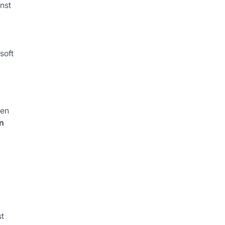
nst
soft
den
n
st