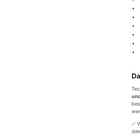
Da
Tec
und
bes
wer
✅ W
dat