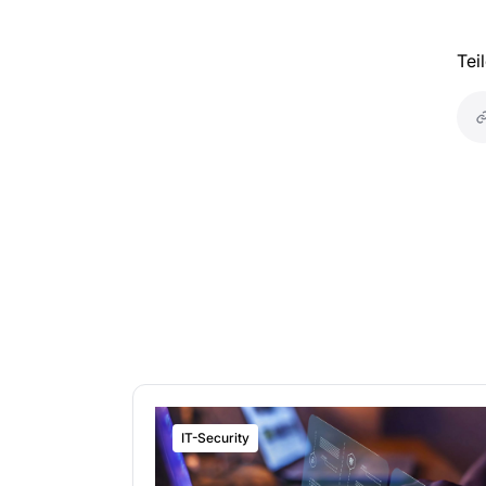
Tei
IT-Security