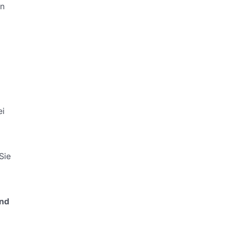
en
ei
Sie
and