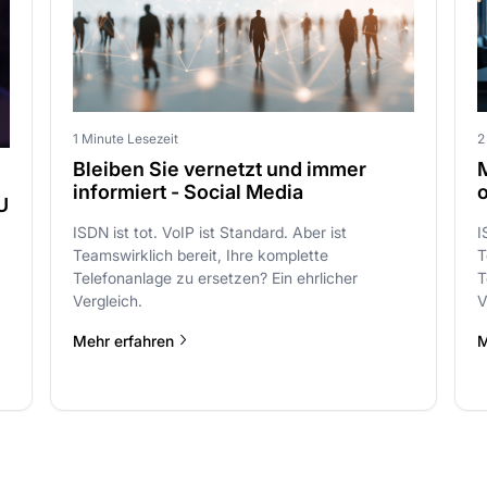
1 Minute Lesezeit
2
Bleiben Sie vernetzt und immer
M
informiert - Social Media
U
ISDN ist tot. VoIP ist Standard. Aber ist
I
Teamswirklich bereit, Ihre komplette
T
Telefonanlage zu ersetzen? Ein ehrlicher
T
Vergleich.
V
Mehr erfahren
M