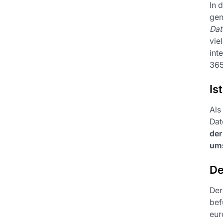
In 
gen
Dat
vie
int
36
Is
Als
Dat
der
ums
De
De
bef
eur