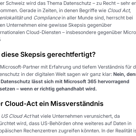
der Schweiz wird das Thema Datenschutz – zu Recht – sehr er
ommen. Gerade in Zeiten, in denen Begriffe wie
Cloud Act
,
enlokalität
und
Compliance
in aller Munde sind, herrscht bei
len Unternehmen eine gewisse Skepsis gegenüber
ernationalen Cloud-Diensten – insbesondere gegenüber Micro
5
t diese Skepsis gerechtfertigt?
 Microsoft-Partner mit Erfahrung und tiefem Verständnis für 
enschutz in der digitalen Welt sagen wir ganz klar:
Nein, den
 Datenschutz lässt sich mit Microsoft 365 hervorragend
etzen – wenn er richtig gehandhabt wird.
r Cloud-Act ein Missverständnis
r
US Cloud Act
hat viele Unternehmen verunsichert, da
ürchtet wird, dass US-Behörden ohne weiteres auf Daten in
opäischen Rechenzentren zugreifen könnten. In der Realität i