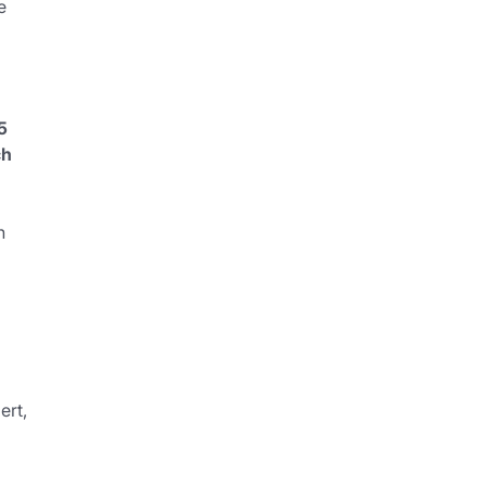
e
5
ch
n
ert,