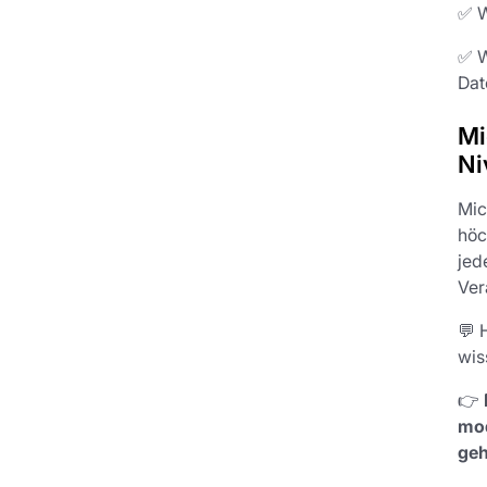
✅ W
✅ W
Dat
Mi
Ni
Mic
höc
jed
Ver
💬 
wis
👉
mod
geh