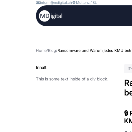
inform@mdigital.ch
Muttenz / BL
Home
/
Blog
/
Ransomware und Warum jedes KMU betro
Inhalt
IT
This is some text inside of a div block.
R
be
🔒
K