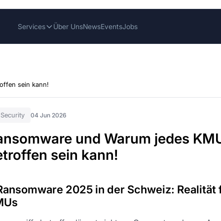
Services
Über Uns
News
Events
Jobs
ffen sein kann!
-Security
04 Jun 2026
ansomware und Warum jedes KM
troffen sein kann!
 Ransomware 2025 in der Schweiz: Realität 
MUs