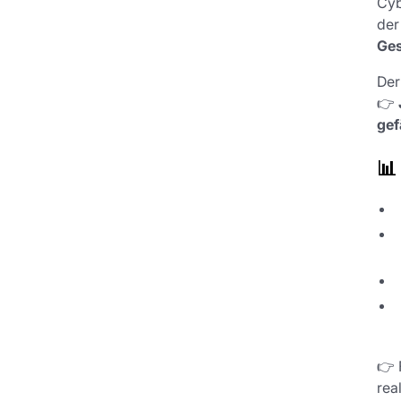
Cyb
der
Ges
Der
👉
gef
📊
👉 
rea