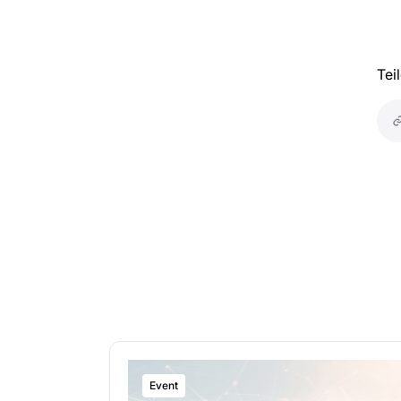
Tei
Event