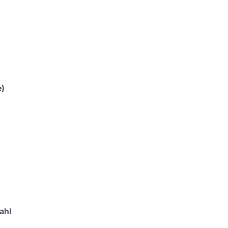
r
e)
ahl