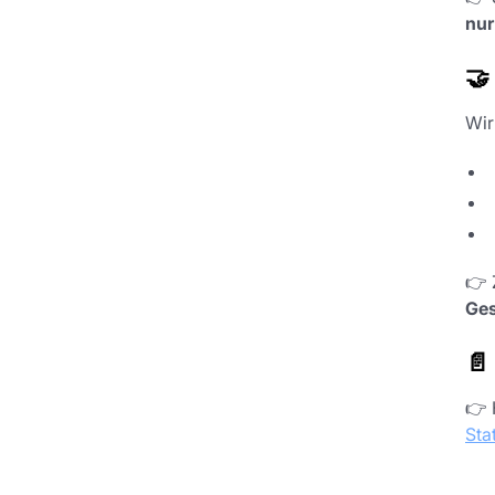
nur
🤝
Wir
👉 
Ges
📄
👉 
Sta