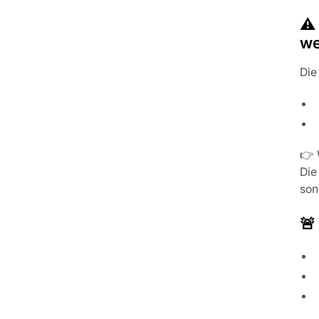
⚠️
we
Die
👉 
Die
son
🚨