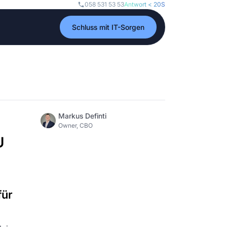
058 531 53 53
Antwort < 20S
Schluss mit IT-Sorgen
Markus Definti
Owner, CBO
U
für