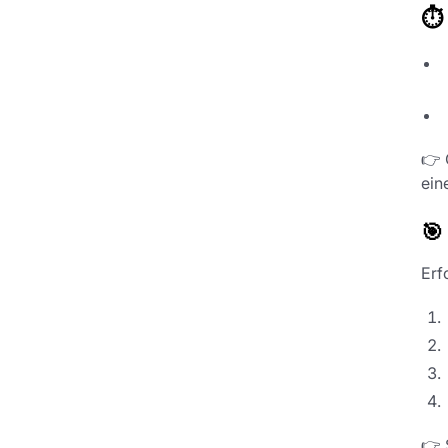
⏱️
👉 
ein
🎯
Erf
👉 