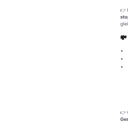
👉 
st
gle
💸
👉 
Ges