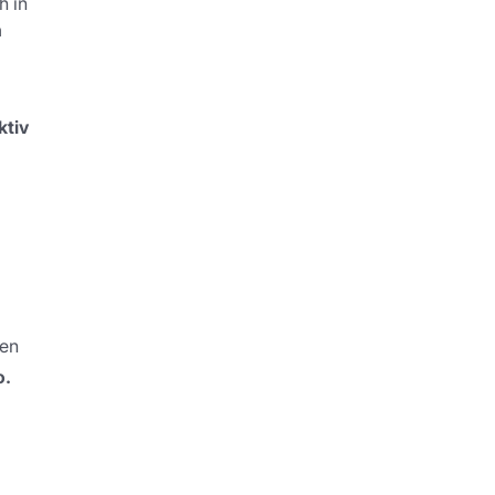
h in
n
ktiv
men
o.